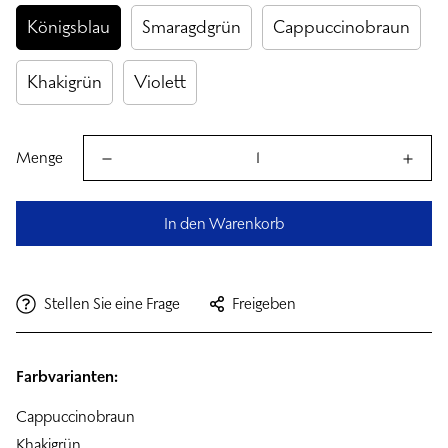
Königsblau
Smaragdgrün
Cappuccinobraun
Khakigrün
Violett
Menge
In den Warenkorb
Stellen Sie eine Frage
Freigeben
Farbvarianten:
Cappuccinobraun
Khakigrün