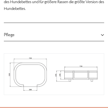
des Hundebettes
und für größere Rassen die
größte Version des
Hundebettes
.
Pflege
Um gewöhnlichen Schmutz zu entfernen, können Sie das Bett
mit einem feuchten Tuch, einem Staubsauger oder einem
Dampfreiniger reinigen. Diese Methoden eignen sich für die
schnelle Entfernung von Oberflächenschmutz oder für die
regelmäßige Pflege. Das abnehmbare Kissen kann in der
Waschmaschine im Handwaschprogramm bei 30°C gewaschen
werden. Wir empfehlen, das Kissen an der Luft zu trocknen,
nicht im Wäschetrockner.
Für eine gründliche Reinigung empfehlen wir eine professionelle